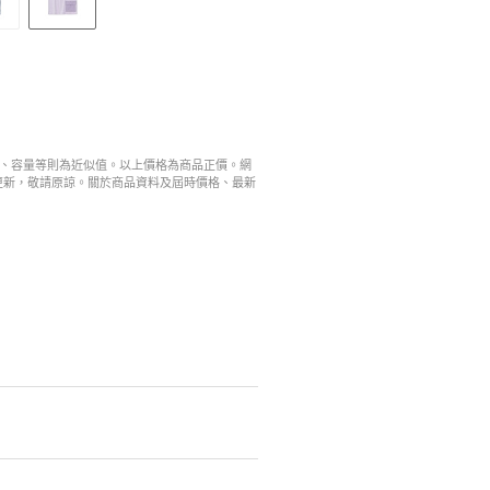
寸、容量等則為近似值。以上價格為商品正價。網
更新，敬請原諒。關於商品資料及屆時價格、最新
。