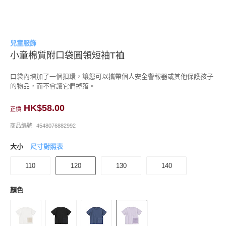
兒童服飾
小童棉質附口袋圓領短袖T裇
口袋內增加了一個扣環，讓您可以攜帶個人安全警報器或其他保護孩子
的物品，而不會讓它們掉落。
HK$58.00
正價
商品編號
4548076882992
大小
尺寸對照表
110
120
130
140
顏色