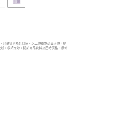
寸、容量等則為近似值。以上價格為商品正價。網
更新，敬請原諒。關於商品資料及屆時價格、最新
。