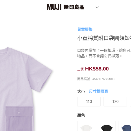
兒童服飾
小童棉質附口袋圓領短
口袋內增加了一個扣環，讓您可
物品，而不會讓它們掉落。
HK$58.00
正價
商品編號
4548076883012
大小
尺寸對照表
110
120
顏色