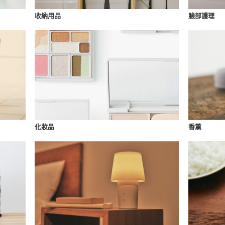
收納用品
臉部護理
化妝品
香薰