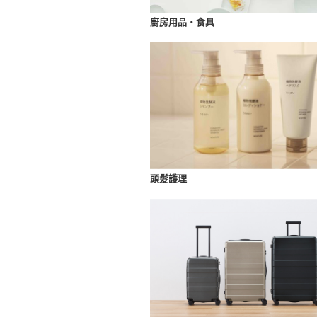
廚房用品・食具
頭髮護理