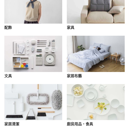
配飾
家具
文具
家居布藝
家居清潔
廚房用品・食具