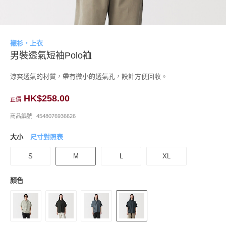
襯衫・上衣
男裝透氣短袖Polo裇
涼爽透氣的材質，帶有微小的透氣孔，設計方便回收。
HK$258.00
正價
商品編號
4548076936626
大小
尺寸對照表
S
M
L
XL
顏色