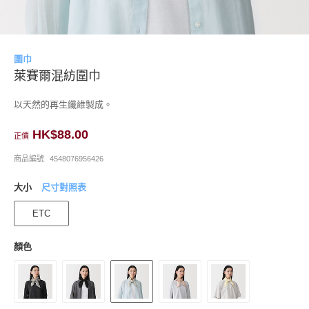
圍巾
萊賽爾混紡圍巾
以天然的再生纖維製成。
HK$88.00
正價
商品編號
4548076956426
大小
尺寸對照表
ETC
顏色