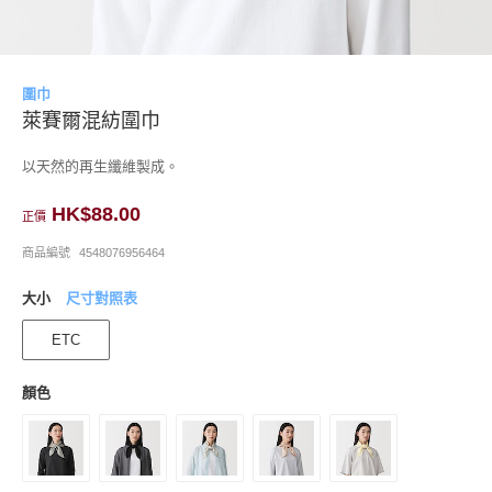
圍巾
萊賽爾混紡圍巾
以天然的再生纖維製成。
HK$88.00
正價
商品編號
4548076956464
大小
尺寸對照表
ETC
顏色