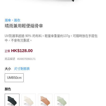
雨傘・雨衣
晴雨兼用輕便縮骨傘
UV防護率超過 90% 的布料。輕量傘重量約137g。可隨時放在手提包
中，不會有沉重感。
HK$128.00
正價
商品編號
4548076960171
大小
尺寸對照表
UMB50cm
顏色