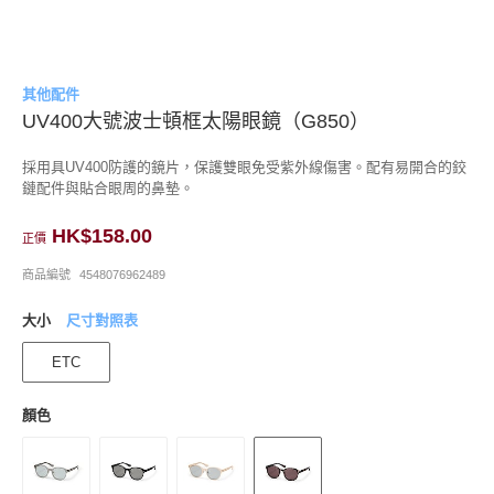
其他配件
UV400大號波士頓框太陽眼鏡（G850）
採用具UV400防護的鏡片，保護雙眼免受紫外線傷害。配有易開合的鉸
鏈配件與貼合眼周的鼻墊。
HK$158.00
正價
商品編號
4548076962489
大小
尺寸對照表
ETC
顏色