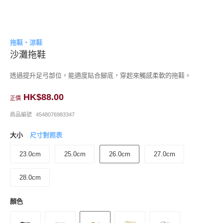
拖鞋・涼鞋
沙灘拖鞋
透過提升足弓部位，能適度貼合腳底，穿起來觸感柔軟的拖鞋。
HK$88.00
正價
商品編號
4548076983347
大小
尺寸對照表
23.0cm
25.0cm
26.0cm
27.0cm
28.0cm
顏色