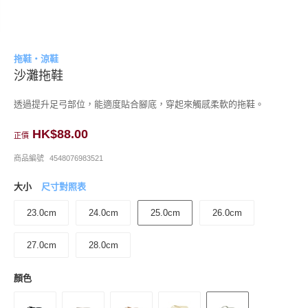
拖鞋・涼鞋
沙灘拖鞋
透過提升足弓部位，能適度貼合腳底，穿起來觸感柔軟的拖鞋。
HK$88.00
正價
商品編號
4548076983521
大小
尺寸對照表
23.0cm
24.0cm
25.0cm
26.0cm
27.0cm
28.0cm
顏色