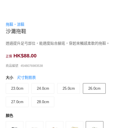
拖鞋・涼鞋
沙灘拖鞋
透過提升足弓部位，能適度貼合腳底，穿起來觸感柔軟的拖鞋。
HK$88.00
正價
商品編號
4548076983538
大小
尺寸對照表
23.0cm
24.0cm
25.0cm
26.0cm
27.0cm
28.0cm
顏色