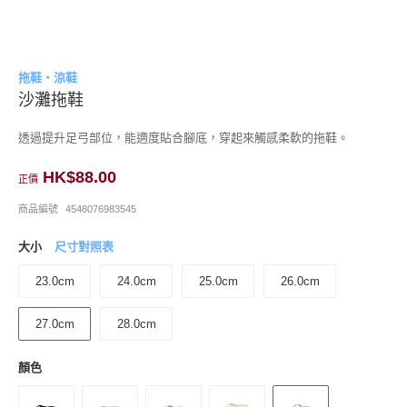
拖鞋・涼鞋
沙灘拖鞋
透過提升足弓部位，能適度貼合腳底，穿起來觸感柔軟的拖鞋。
HK$88.00
正價
商品編號
4548076983545
大小
尺寸對照表
23.0cm
24.0cm
25.0cm
26.0cm
27.0cm
28.0cm
顏色