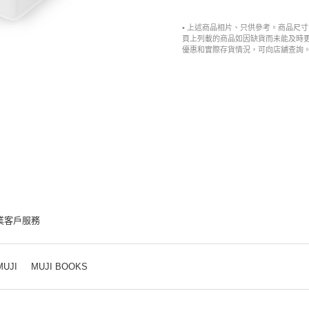
• 上述商品相片、只供參考。商品尺
頁上列載的商品如因缺貨而未能及時
優惠和實際存貨情況，可向店舖查詢
業客戶服務
MUJI
MUJI BOOKS