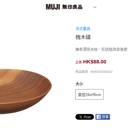
洋式餐具
槐木碟
擁有漂亮木紋，形狀經改良後更
HK$88.00
正價
商品編號
4549337083332
大小
直徑24xH5cm