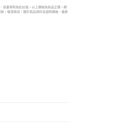
寸、容量等則為近似值。以上價格為商品正價。網
更新，敬請原諒。關於商品資料及屆時價格、最新
。