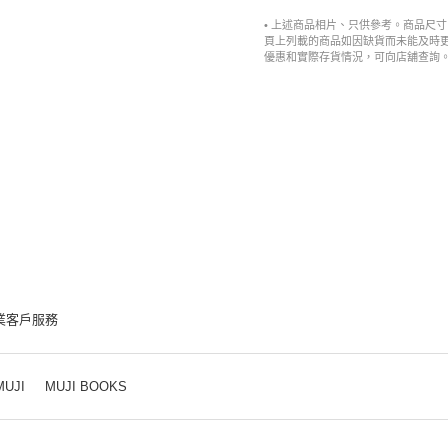
• 上述商品相片、只供參考。商品尺
頁上列載的商品如因缺貨而未能及時
優惠和實際存貨情況，可向店舖查詢
業客戶服務
MUJI
MUJI BOOKS