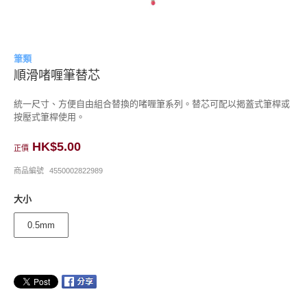
筆類
順滑啫喱筆替芯
統一尺寸、方便自由組合替換的啫喱筆系列。替芯可配以揭蓋式筆桿或
按壓式筆桿使用。
HK$5.00
正價
商品編號
4550002822989
大小
0.5mm