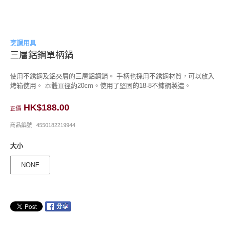
烹調用具
三層鋁鋼單柄鍋
使用不銹鋼及鋁夾層的三層鋁鋼鍋。 手柄也採用不銹鋼材質，可以放入
烤箱使用。 本體直徑約20cm。使用了堅固的18-8不鏽鋼製造。
HK$188.00
正價
商品編號
4550182219944
大小
NONE