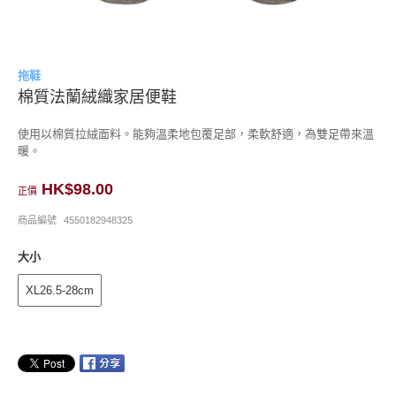
拖鞋
棉質法蘭絨織家居便鞋
使用以棉質拉絨面料。能夠溫柔地包覆足部，柔軟舒適，為雙足帶來溫
暖。
HK$98.00
正價
商品編號
4550182948325
大小
XL26.5-28cm