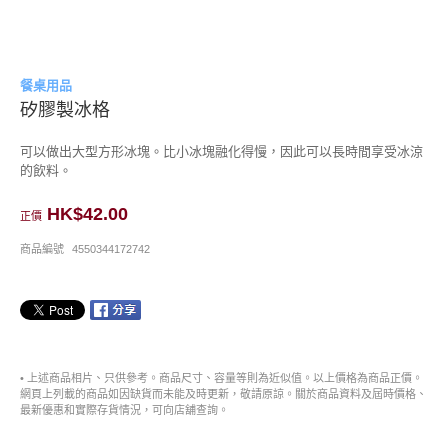
餐桌用品
矽膠製冰格
可以做出大型方形冰塊。比小冰塊融化得慢，因此可以長時間享受冰涼
的飲料。
HK$42.00
正價
商品編號
4550344172742
• 上述商品相片、只供參考。商品尺寸、容量等則為近似值。以上價格為商品正價。
網頁上列載的商品如因缺貨而未能及時更新，敬請原諒。關於商品資料及屆時價格、
最新優惠和實際存貨情況，可向店舖查詢。