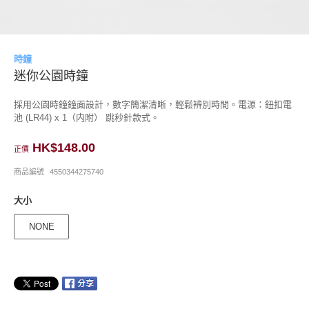
時鐘
迷你公園時鐘
採用公園時鐘鐘面設計，數字簡潔清晰，輕鬆辨別時間。電源：鈕扣電
池 (LR44) x 1（内附） 跳秒針款式。
HK$148.00
正價
商品編號
4550344275740
大小
NONE