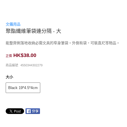
文儀用品
聚酯纖維筆袋連分隔 - 大
能整齊俐落地收納必需文具的窄身筆袋。外側有袋，可裝直尺等物品。
HK$38.00
正價
商品編號
4550344302279
大小
Black 19*4.5*4cm