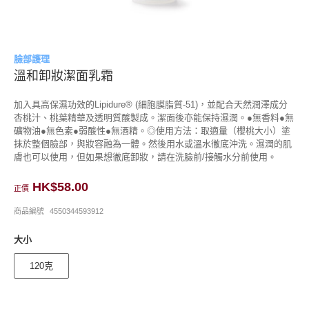
臉部護理
溫和卸妝潔面乳霜
加入具高保濕功效的Lipidure® (細胞膜脂質-51)，並配合天然潤澤成分
杏桃汁、桃葉精華及透明質酸製成。潔面後亦能保持濕潤。●無香料●無
礦物油●無色素●弱酸性●無酒精。◎使用方法：取適量（櫻桃大小）塗
抹於整個臉部，與妝容融為一體。然後用水或溫水徹底沖洗。濕潤的肌
膚也可以使用，但如果想徹底卸妝，請在洗臉前/接觸水分前使用。
HK$58.00
正價
商品編號
4550344593912
大小
120克