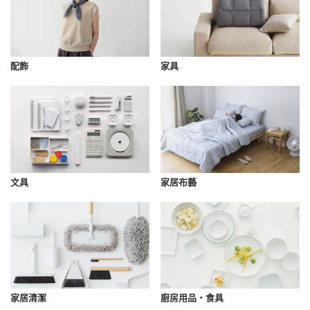
配飾
家具
文具
家居布藝
家居清潔
廚房用品・食具