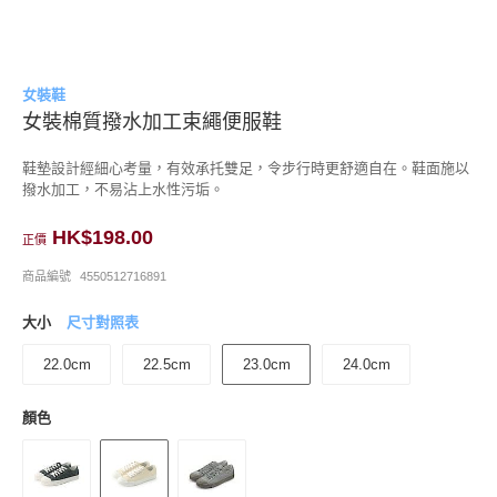
女裝鞋
女裝棉質撥水加工束繩便服鞋
鞋墊設計經細心考量，有效承托雙足，令步行時更舒適自在。鞋面施以
撥水加工，不易沾上水性污垢。
HK$198.00
正價
商品編號
4550512716891
大小
尺寸對照表
22.0cm
22.5cm
23.0cm
24.0cm
顏色