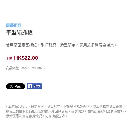
園藝用品
平型貓抓板
使用高密度瓦楞紙，耐抓耐磨，造型簡單，適用於多種玩耍場景。
HK$22.00
正價
商品編號
4550512854845
• 上述商品相片、只供參考。商品尺寸、容量等則為近似值。以上價格為商品正價。
網頁上列載的商品如因缺貨而未能及時更新，敬請原諒。關於商品資料及屆時價格、
最新優惠和實際存貨情況，可向店舖查詢。