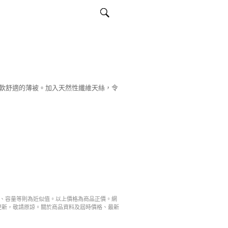
軟舒適的薄被。加入天然性纖維天絲，令
寸、容量等則為近似值。以上價格為商品正價。網
更新，敬請原諒。關於商品資料及屆時價格、最新
。