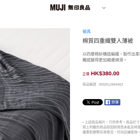
被具
棉質四重織雙人薄被
以四層棉紗構造編織，製作出柔
觸感變得更加親膚順滑。
HK$380.00
正價
商品編號
4550512864462
• 上述商品相片、只供參考。商品尺
頁上列載的商品如因缺貨而未能及時
優惠和實際存貨情況，可向店舖查詢