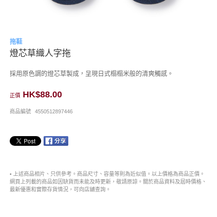
拖鞋
燈芯草織人字拖
採用原色調的燈芯草製成，呈現日式榻榻米般的清爽觸感。
HK$88.00
正價
商品編號
4550512897446
• 上述商品相片、只供參考。商品尺寸、容量等則為近似值。以上價格為商品正價。
網頁上列載的商品如因缺貨而未能及時更新，敬請原諒。關於商品資料及屆時價格、
最新優惠和實際存貨情況，可向店舖查詢。