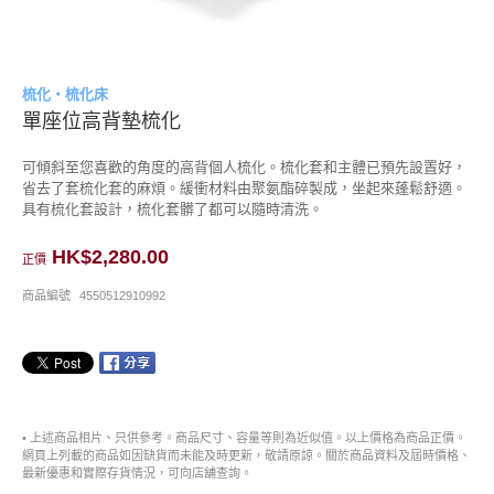
梳化・梳化床
單座位高背墊梳化
可傾斜至您喜歡的角度的高背個人梳化。梳化套和主體已預先設置好，
省去了套梳化套的麻煩。緩衝材料由聚氨酯碎製成，坐起來蓬鬆舒適。
具有梳化套設計，梳化套髒了都可以隨時清洗。
HK$2,280.00
正價
商品編號
4550512910992
• 上述商品相片、只供參考。商品尺寸、容量等則為近似值。以上價格為商品正價。
網頁上列載的商品如因缺貨而未能及時更新，敬請原諒。關於商品資料及屆時價格、
最新優惠和實際存貨情況，可向店舖查詢。