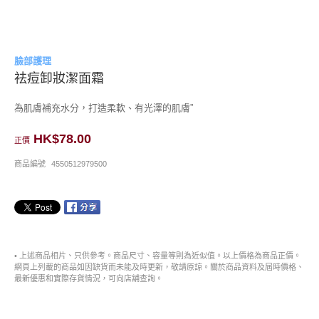
臉部護理
祛痘卸妝潔面霜
為肌膚補充水分，打造柔軟、有光澤的肌膚”
HK$78.00
正價
商品編號
4550512979500
• 上述商品相片、只供參考。商品尺寸、容量等則為近似值。以上價格為商品正價。
網頁上列載的商品如因缺貨而未能及時更新，敬請原諒。關於商品資料及屆時價格、
最新優惠和實際存貨情況，可向店舖查詢。