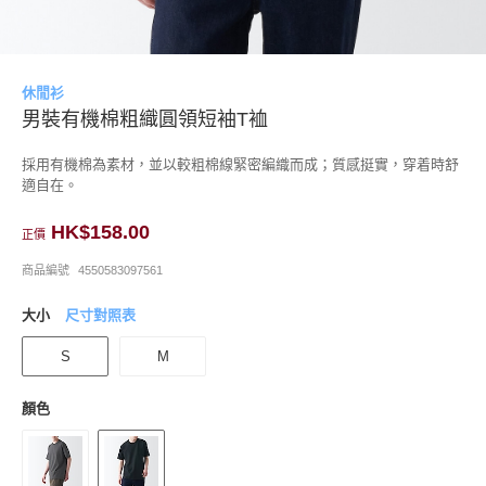
休閒衫
男裝有機棉粗織圓領短袖T裇
採用有機棉為素材，並以較粗棉線緊密編織而成；質感挺實，穿着時舒
適自在。
HK$158.00
正價
商品編號
4550583097561
大小
尺寸對照表
S
M
顏色