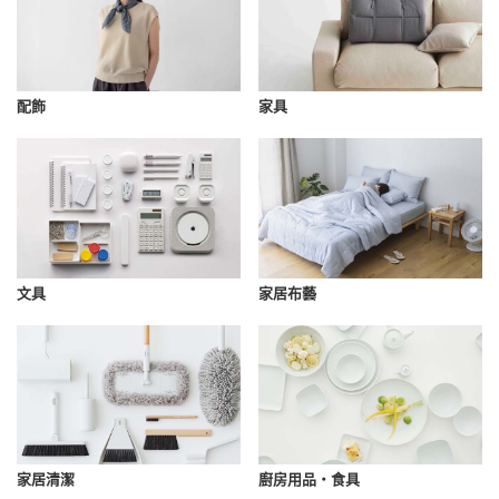
配飾
家具
文具
家居布藝
家居清潔
廚房用品・食具