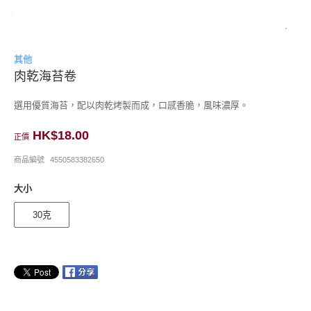
其他
肉乾海苔卷
選用優質海苔，配以肉乾烤製而成，口感香脆，風味濃厚。
HK$18.00
正價
商品編號
4550583382650
大小
30克