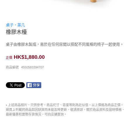
桌子・茶几
橡膠木檯
桌子由橡膠木製成，易於在任何房間以搭配不同風格的椅子一起使用。
HK$1,880.00
正價
商品編號
4550583394707
• 上述商品相片、只供參考。商品尺寸、容量等則為近似值。以上價格為商品正價。
網頁上列載的商品如因缺貨而未能及時更新，敬請原諒。關於商品資料及屆時價格、
最新優惠和實際存貨情況，可向店舖查詢。