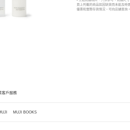
• 上述商品相片、只供參考。商品尺
頁上列載的商品如因缺貨而未能及時
優惠和實際存貨情況，可向店舖查詢
業客戶服務
MUJI
MUJI BOOKS