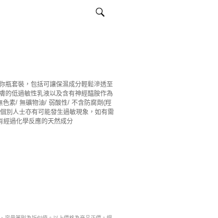
你瓶套裝，包括可讓保濕成分輕鬆滲透至
膚的低過敏性乳液以及含有神經醯胺作為
色素/ 無礦物油/ 弱酸性/ 不含防腐劑(羥
測試(個別人士亦有可能發生過敏現象，如有需
含有經過化學反應的天然成分