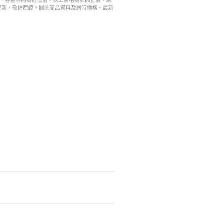
寸、容量等則為近似值。以上價格為商品正價。網
更新，敬請原諒。關於商品資料及屆時價格、最新
。