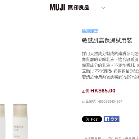
臉部護理
敏感肌高保濕試用裝
採用天然成分製成的護膚系列迷
角質層的發酵乳液、適合敏感肌
保濕成分的乳液。不添加香料/ 無
苯酯) / 不含酒精/ 通過過敏
要請於使用前咨詢醫師)*成分
HK$65.00
正價
商品編號
4550583434984