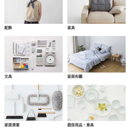
配飾
家具
文具
家居布藝
家居清潔
廚房用品・食具