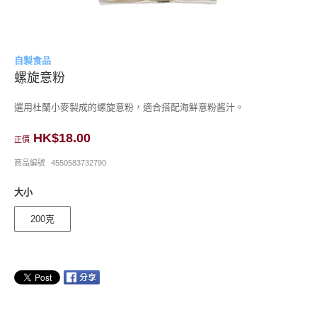
自製食品
螺旋意粉
選用杜蘭小麥製成的螺旋意粉，適合搭配海鮮意粉酱汁。
HK$18.00
正價
商品編號
4550583732790
大小
200克