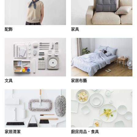
配飾
家具
文具
家居布藝
家居清潔
廚房用品・食具