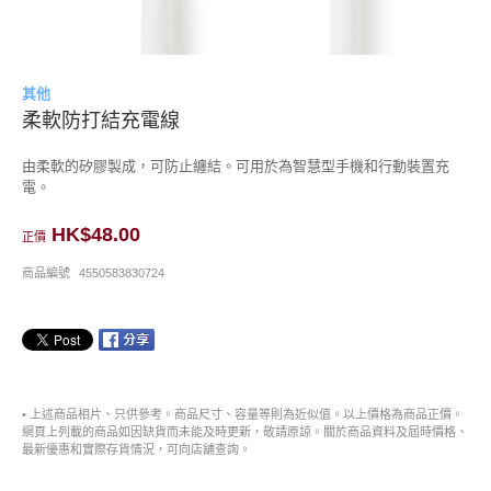
其他
柔軟防打結充電線
由柔軟的矽膠製成，可防止纏結。可用於為智慧型手機和行動裝置充
電。
HK$48.00
正價
商品編號
4550583830724
• 上述商品相片、只供參考。商品尺寸、容量等則為近似值。以上價格為商品正價。
網頁上列載的商品如因缺貨而未能及時更新，敬請原諒。關於商品資料及屆時價格、
最新優惠和實際存貨情況，可向店舖查詢。