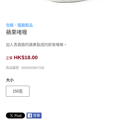
包裝・瓶裝飲品
蘋果啫喱
加入青森縣的蘋果製成的即食啫喱。
HK$18.00
正價
商品編號
4550583897338
大小
150克