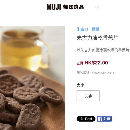
朱古力・糖果
朱古力凍乾香蕉片
以朱古力包裹冷凍乾燥的香蕉片
HK$22.00
正價
商品編號
4550583903411
大小
55克