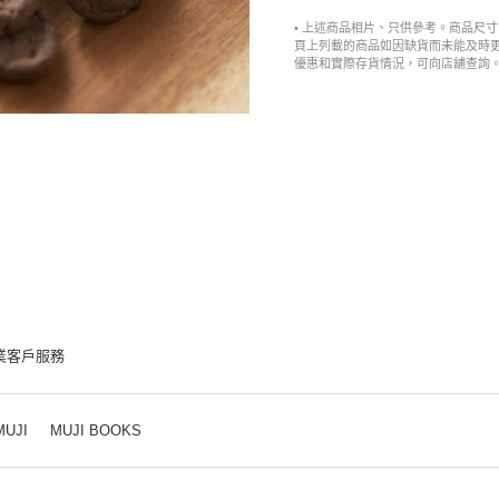
• 上述商品相片、只供參考。商品尺
頁上列載的商品如因缺貨而未能及時
優惠和實際存貨情況，可向店舖查詢
業客戶服務
MUJI
MUJI BOOKS