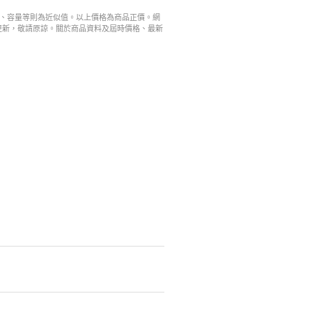
寸、容量等則為近似值。以上價格為商品正價。網
更新，敬請原諒。關於商品資料及屆時價格、最新
。