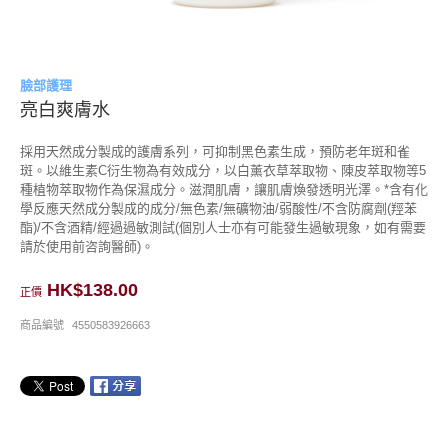
臉部護理
亮白爽膚水
採用天然成分製成的護膚系列，可抑制黑色素生成，預防老年斑和雀
斑。以維生素C衍生物為有效成分，以白薰衣草萃取物、陳皮萃取物等5
種植物萃取物作為保濕成分。滋潤肌膚，讓肌膚煥發透明光澤。*含有化
學反應天然成分製成的成分/無色素/無礦物油/弱酸性/不含防腐劑(羥苯
酯)/不含酒精/經過過敏測試(個別人士亦有可能發生過敏現象，如有需要
請於使用前咨詢醫師)。
HK$138.00
正價
商品編號
4550583926663