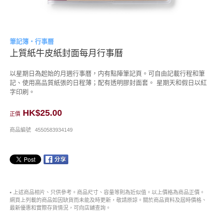
筆記簿・行事曆
上質紙牛皮紙封面每月行事曆
以星期日為起始的月週行事曆，内有點陣筆記頁。可自由記載行程和筆
記、使用高品質紙張的日程薄；配有透明膠封面套。 星期天和假日以紅
字印刷。
HK$25.00
正價
商品編號
4550583934149
• 上述商品相片、只供參考。商品尺寸、容量等則為近似值。以上價格為商品正價。
網頁上列載的商品如因缺貨而未能及時更新，敬請原諒。關於商品資料及屆時價格、
最新優惠和實際存貨情況，可向店舖查詢。