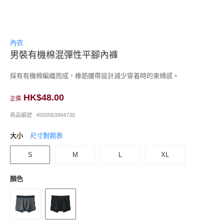
內衣
男裝有機棉混彈性平腳內褲
採有有機棉編織而成，橡筋腰帶設計減少穿着時的束縛感。
HK$48.00
正價
商品編號
4550583994730
大小
尺寸對照表
S
M
L
XL
顏色