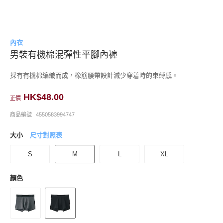
內衣
男裝有機棉混彈性平腳內褲
採有有機棉編織而成，橡筋腰帶設計減少穿着時的束縛感。
HK$48.00
正價
商品編號
4550583994747
大小
尺寸對照表
S
M
L
XL
顏色