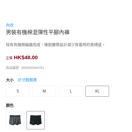
內衣
男裝有機棉混彈性平腳內褲
採有有機棉編織而成，橡筋腰帶設計減少穿着時的束縛感。
HK$48.00
正價
商品編號
4550583994761
大小
尺寸對照表
S
M
L
XL
顏色