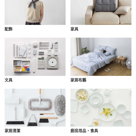
配飾
家具
文具
家居布藝
家居清潔
廚房用品・食具