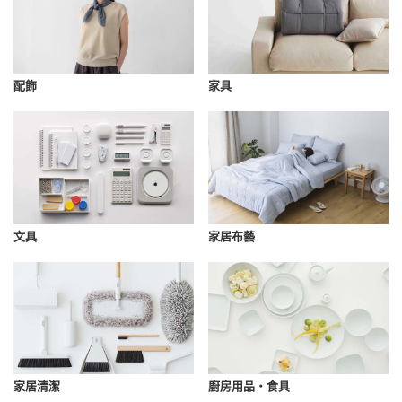
配飾
家具
文具
家居布藝
家居清潔
廚房用品・食具