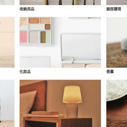
收納用品
臉部護理
化妝品
香薰