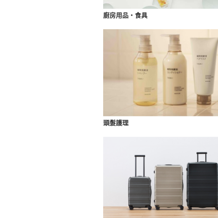
廚房用品・食具
頭髮護理