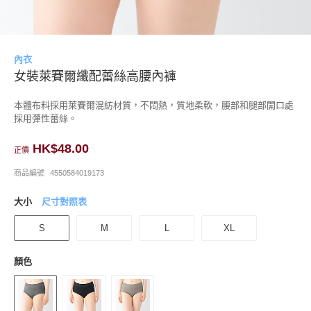
內衣
女裝萊賽爾纖配蕾絲高腰內褲
本體布料採用萊賽爾混紡材質，不悶熱，質地柔軟，腰部和腿部開口處
採用彈性蕾絲。
HK$48.00
正價
商品編號
4550584019173
大小
尺寸對照表
S
M
L
XL
顏色